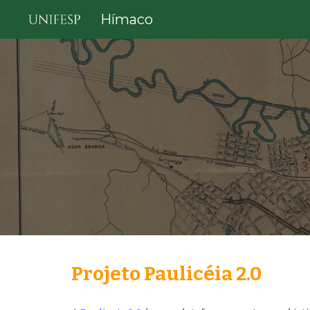
Hímaco
Sk
Projeto Paulicéia 2.0